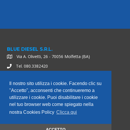
Iscrizione newsletter
BLUE DIESEL S.R.L.
Via A. Olivetti, 26 - 70056 Molfetta (BA)
Tel. 080.3382420
Fax 080.3382422
Il nostro sito utilizza i cookie. Facendo clic su
info@bluediesel.it
"Accetto", acconsenti che continueremo a
Orari: Lunedì - Venerdì 08:00 - 17:00
utilizzare i cookie. Puoi disabilitare i cookie
nel tuo browser web come spiegato nella
nostra Cookies Policy
Clicca qui
INFORMAZIONI
Privacy policy
Cookies Policy
ACCETTO